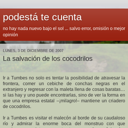
podestá te cuenta
no hay nada nuevo bajo el sol ... salvo error, omisión o mejor
opinión
LUNES, 3 DE DICIEMBRE DE 2007
La salvación de los cocodrilos
Ir a Tumbes no solo es tentar la posibilidad de atravesar la
frontera, comer un cebiche de conchas negras en el
extranjero y regresar con la maleta llena de cosas baratas…
si las hay y uno puede encontrarlas, sino de ver la forma en
que una empresa estatal –¡milagro!– mantiene un criadero
de cocodrilos.
Ir a Tumbes es visitar el malecón al borde de su caudaloso
río y admirar la enorme boca del monstruo con que