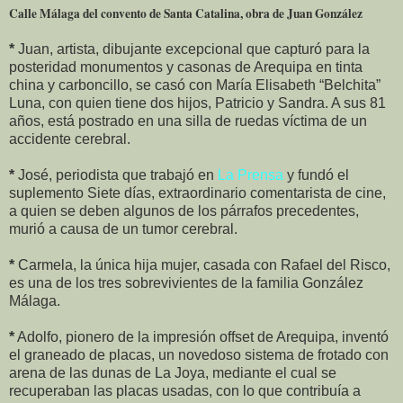
Calle Málaga del convento de Santa Catalina, obra de Juan González
*
Juan, artista, dibujante excepcional que capturó para la
posteridad monumentos y casonas de Arequipa en tinta
china y carboncillo, se casó con María Elisabeth “Belchita”
Luna, con quien tiene dos hijos, Patricio y Sandra. A sus 81
años, está postrado en una silla de ruedas víctima de un
accidente cerebral.
*
José, periodista que trabajó en
La Prensa
y fundó el
suplemento Siete días, extraordinario comentarista de cine,
a quien se deben algunos de los párrafos precedentes,
murió a causa de un tumor cerebral.
*
Carmela, la única hija mujer, casada con Rafael del Risco,
es una de los tres sobrevivientes de la familia González
Málaga.
*
Adolfo, pionero de la impresión offset de Arequipa, inventó
el graneado de placas, un novedoso sistema de frotado con
arena de las dunas de La Joya, mediante el cual se
recuperaban las placas usadas, con lo que contribuía a