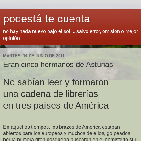
podestá te cuenta
no hay nada nuevo bajo el sol ... salvo error, omisión o mejor
opinión
MARTES, 14 DE JUNIO DE 2011
Eran cinco hermanos de Asturias
No sabían leer y formaron
una cadena de librerías
en tres países de América
En aquellos tiempos, los brazos de América estaban
abiertos para los europeos y muchos de ellos, golpeados
por la primera gran posguerra buscaron en el hemisferio sur