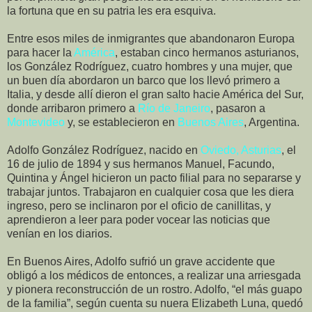
la fortuna que en su patria les era esquiva.
Entre esos miles de inmigrantes que abandonaron Europa
para hacer la
América
, estaban cinco hermanos asturianos,
los González Rodríguez, cuatro hombres y una mujer, que
un buen día abordaron un barco que los llevó primero a
Italia, y desde allí dieron el gran salto hacie América del Sur,
donde arribaron primero a
Río de Janeiro
, pasaron a
Montevideo
y, se establecieron en
Buenos Aires
, Argentina.
Adolfo González Rodríguez, nacido en
Oviedo, Asturias
, el
16 de julio de 1894 y sus hermanos Manuel, Facundo,
Quintina y Ángel hicieron un pacto filial para no separarse y
trabajar juntos. Trabajaron en cualquier cosa que les diera
ingreso, pero se inclinaron por el oficio de canillitas, y
aprendieron a leer para poder vocear las noticias que
venían en los diarios.
En Buenos Aires, Adolfo sufrió un grave accidente que
obligó a los médicos de entonces, a realizar una arriesgada
y pionera reconstrucción de un rostro. Adolfo, “el más guapo
de la familia”, según cuenta su nuera Elizabeth Luna, quedó