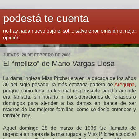
podestá te cuenta
no hay nada nuevo bajo el sol ... salvo error, omisión o mejor
opinión
JUEVES, 28 DE FEBRERO DE 2008
El “mellizo” de Mario Vargas Llosa
La dama inglesa Miss Pitcher era en la década de los años
30 del siglo pasado, la más cotizada partera de
Arequipa
,
porque como toda profesional responsable acudía adonde
era llamada, sin horario ni consideraciones de feriados o
domingos para atender a las damas en trance de ser
madres de las mejores familias, como se decía entonces y
también hoy.
Aquel domingo 28 de marzo de 1936 fue llamada de
urgencia en horas de la madrugada, y Miss Pitcher acudió al