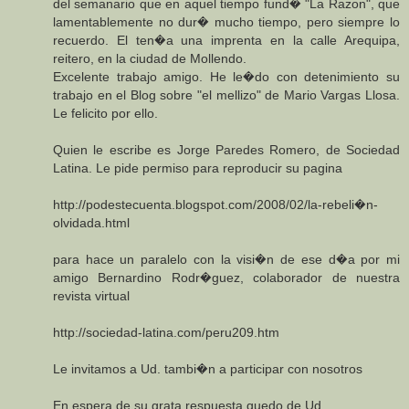
del semanario que en aquel tiempo fund� "La Razon", que
lamentablemente no dur� mucho tiempo, pero siempre lo
recuerdo. El ten�a una imprenta en la calle Arequipa,
reitero, en la ciudad de Mollendo.
Excelente trabajo amigo. He le�do con detenimiento su
trabajo en el Blog sobre "el mellizo" de Mario Vargas Llosa.
Le felicito por ello.
Quien le escribe es Jorge Paredes Romero, de Sociedad
Latina. Le pide permiso para reproducir su pagina
http://podestecuenta.blogspot.com/2008/02/la-rebeli�n-
olvidada.html
para hace un paralelo con la visi�n de ese d�a por mi
amigo Bernardino Rodr�guez, colaborador de nuestra
revista virtual
http://sociedad-latina.com/peru209.htm
Le invitamos a Ud. tambi�n a participar con nosotros
En espera de su grata respuesta quedo de Ud.