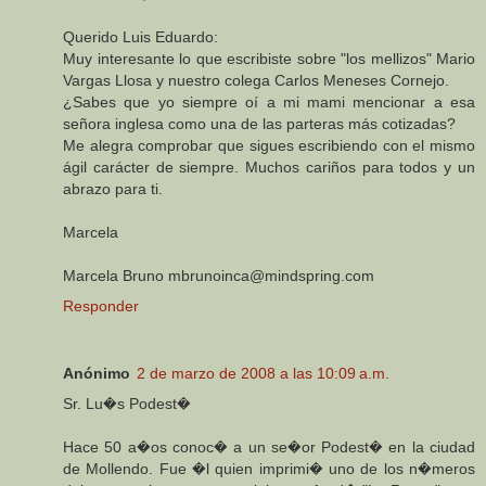
Querido Luis Eduardo:
Muy interesante lo que escribiste sobre "los mellizos" Mario
Vargas Llosa y nuestro colega Carlos Meneses Cornejo.
¿Sabes que yo siempre oí a mi mami mencionar a esa
señora inglesa como una de las parteras más cotizadas?
Me alegra comprobar que sigues escribiendo con el mismo
ágil carácter de siempre. Muchos cariños para todos y un
abrazo para ti.
Marcela
Marcela Bruno mbrunoinca@mindspring.com
Responder
Anónimo
2 de marzo de 2008 a las 10:09 a.m.
Sr. Lu�s Podest�
Hace 50 a�os conoc� a un se�or Podest� en la ciudad
de Mollendo. Fue �l quien imprimi� uno de los n�meros